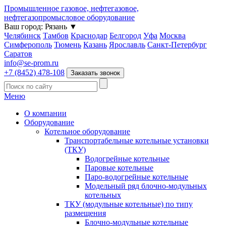
Промышленное газовое, нефтегазовое,
нефтегазопромысловое оборудование
Ваш город:
Рязань
▼
Челябинск
Тамбов
Краснодар
Белгород
Уфа
Москва
Симферополь
Тюмень
Казань
Ярославль
Санкт-Петербург
Саратов
info@se-prom.ru
+7 (8452) 478-108
Заказать звонок
Меню
О компании
Оборудование
Котельное оборудование
Транспортабельные котельные установки
(ТКУ)
Водогрейные котельные
Паровые котельные
Паро-водогрейные котельные
Модельный ряд блочно-модульных
котельных
ТКУ (модульные котельные) по типу
размещения
Блочно-модульные котельные