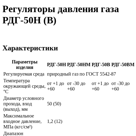
Регуляторы давления газа
РДГ-50Н (В)
Характеристики
Параметры
РДГ-50Н
РДГ-50НМ
РДГ-50В
РДГ-50ВМ
изделия
Регулируемая среда
природный газ по ГОСТ 5542-87
Температура
от +1 до
от -30 до
от +1 до
от -30 до
окружающей среды,
+60
+60
+60
+60
°С
Диаметр условного
прохода, вход
50 (50)
(выход), мм
Максимальное
входное давление,
1,2 (12)
МПа (кгс/см²)
Диапазон