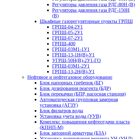
Регуляторы давления газа РДГ-80Н (В)
Регуляторы давления газа РДГ-150Н
(В)
Шкафные газорегуляторные пункты ГРПШ
ГРПШ-04-2У1
ГРПШ-05-2У1
ГРПШ-07-2У1
ГРПШ-400
ГРПШ-03М1-1У1
ГРПШ-13-1Н(В)-У1
УГРШ-50Н(В)-2У1-ГО
ГРПШ-03М1-2У1
ГРПШ-13-2Н(В)-У1
Нефтяное и нефтегазовое оборудование
Блок напорных гребенок (БГ)
Блок дозирования реагента (БДР)
Блок перекачки (БПР, насосная станция)
Автоматическая групповая замерная
установка (АГЗУ)
Блок фильтров воды
Установка учета воды (УУВ)
Комплекс повышения нефтеотдачи пласта
(КПНП-М)
Блок запорной арматуры (БЗА)
Установка дозирования реагента УН (УНД)