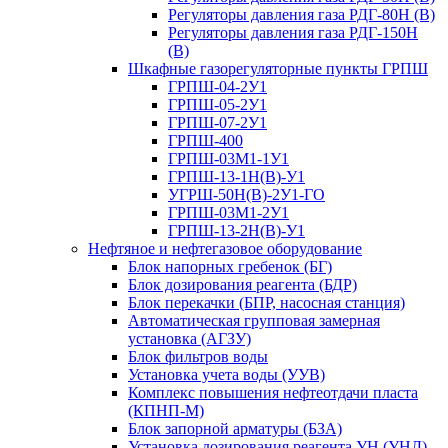
Регуляторы давления газа РДГ-80Н (В)
Регуляторы давления газа РДГ-150Н
(В)
Шкафные газорегуляторные пункты ГРПШ
ГРПШ-04-2У1
ГРПШ-05-2У1
ГРПШ-07-2У1
ГРПШ-400
ГРПШ-03М1-1У1
ГРПШ-13-1Н(В)-У1
УГРШ-50Н(В)-2У1-ГО
ГРПШ-03М1-2У1
ГРПШ-13-2Н(В)-У1
Нефтяное и нефтегазовое оборудование
Блок напорных гребенок (БГ)
Блок дозирования реагента (БДР)
Блок перекачки (БПР, насосная станция)
Автоматическая групповая замерная
установка (АГЗУ)
Блок фильтров воды
Установка учета воды (УУВ)
Комплекс повышения нефтеотдачи пласта
(КПНП-М)
Блок запорной арматуры (БЗА)
Установка дозирования реагента УН (УНД)