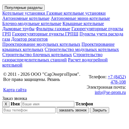
Популярные разделы
Котельные установки
Газовые котельные установки
Автономные котельные
Автономные мини-котельные
Блочно-модульные котельные
Крышные котельные
Дымовые трубы
Фильтры газовые
Газорегуляторные пункты
ГРП
Газорегуляторные пункты ГРПШ
Пункты учета расхода
газа
Дозатор реагентов
Проектирование модульных котельных
Проектирование
крышных котельных
Строительство модульных котельных
Строительство блочных котельных
Строительство
газораспределительных станций
Расчет водогрейной
котельной
© 2011 - 2026 ООО "СарЭнергоПром".
Телефон:
+7 (8452)
Все права защищены. Рязань
478-108
Электронная почта:
Карта сайта
info@se-prom.ru
Заказ звонка
Имя
Телефон
X
заказать звонок
Закрыть
блочно-
модульные
котельные