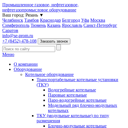
Промышленное газовое, нефтегазовое,
нефтегазопромысловое оборудование
Ваш город:
Рязань
▼
Челябинск
Тамбов
Краснодар
Белгород
Уфа
Москва
Симферополь
Тюмень
Казань
Ярославль
Санкт-Петербург
Саратов
info@se-prom.ru
+7 (8452) 478-108
Заказать звонок
Меню
О компании
Оборудование
Котельное оборудование
Транспортабельные котельные установки
(ТКУ)
Водогрейные котельные
Паровые котельные
Паро-водогрейные котельные
Модельный ряд блочно-модульных
котельных
ТКУ (модульные котельные) по типу
размещения
Блочно-модульные котельные