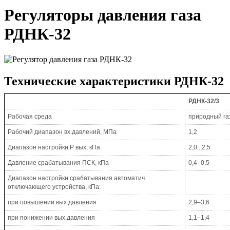
Регуляторы давления газа
РДНК-32
Технические характеристики РДНК-32
РДНК-32/3
Рабочая среда
природный га
Рабочий диапазон вх.давлений, МПа
1,2
Диапазон настройки Р вых, кПа
2,0...2,5
Давление срабатывания ПСК, кПа
0,4–0,5
Диапазон настройки срабатывания автоматич.
отключающего устройства, кПа:
при повышении вых.давления
2,9–3,6
при понижении вых.давления
1,1–1,4