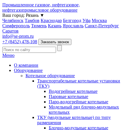
Промышленное газовое, нефтегазовое,
нефтегазопромысловое оборудование
Ваш город:
Рязань
▼
Челябинск
Тамбов
Краснодар
Белгород
Уфа
Москва
Симферополь
Тюмень
Казань
Ярославль
Санкт-Петербург
Саратов
info@se-prom.ru
+7 (8452) 478-108
Заказать звонок
Меню
О компании
Оборудование
Котельное оборудование
Транспортабельные котельные установки
(ТКУ)
Водогрейные котельные
Паровые котельные
Паро-водогрейные котельные
Модельный ряд блочно-модульных
котельных
ТКУ (модульные котельные) по типу
размещения
Блочно-модульные котельные