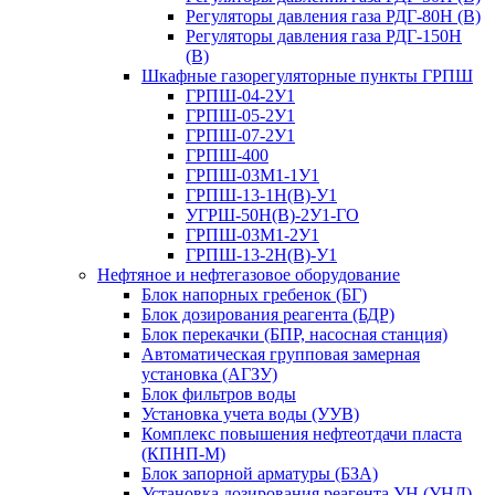
Регуляторы давления газа РДГ-80Н (В)
Регуляторы давления газа РДГ-150Н
(В)
Шкафные газорегуляторные пункты ГРПШ
ГРПШ-04-2У1
ГРПШ-05-2У1
ГРПШ-07-2У1
ГРПШ-400
ГРПШ-03М1-1У1
ГРПШ-13-1Н(В)-У1
УГРШ-50Н(В)-2У1-ГО
ГРПШ-03М1-2У1
ГРПШ-13-2Н(В)-У1
Нефтяное и нефтегазовое оборудование
Блок напорных гребенок (БГ)
Блок дозирования реагента (БДР)
Блок перекачки (БПР, насосная станция)
Автоматическая групповая замерная
установка (АГЗУ)
Блок фильтров воды
Установка учета воды (УУВ)
Комплекс повышения нефтеотдачи пласта
(КПНП-М)
Блок запорной арматуры (БЗА)
Установка дозирования реагента УН (УНД)