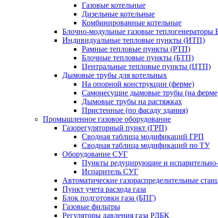
Газовые котельные
Дизельные котельные
Комбинированные котельные
Блочно-модульные газовые теплогенераторы 
Индивидуальные тепловые пункты (ИТП)
Рамные тепловые пункты (РТП)
Блочные тепловые пункты (БТП)
Центральные тепловые пункты (ЦТП)
Дымовые трубы для котельных
На опорной конструкции (ферме)
Самонесущие дымовые трубы (на ферме
Дымовые трубы на растяжках
Пристенные (по фасаду здания)
Промышленное газовое оборудование
Газорегуляторный пункт (ГРП)
Сводная таблица модификаций ГРП
Сводная таблица модификаций по ТУ
Оборудование СУГ
Пункты редуцирующие и испарительно
Испаритель СУГ
Автоматические газораспределительные ста
Пункт учета расхода газа
Блок подготовки газа (БПГ)
Газовые фильтры
Регуляторы давления газа РДБК