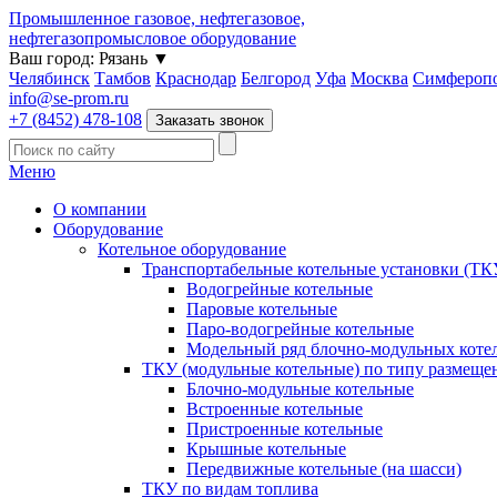
Промышленное газовое, нефтегазовое,
нефтегазопромысловое оборудование
Ваш город:
Рязань
▼
Челябинск
Тамбов
Краснодар
Белгород
Уфа
Москва
Симфероп
info@se-prom.ru
+7 (8452) 478-108
Заказать звонок
Меню
О компании
Оборудование
Котельное оборудование
Транспортабельные котельные установки (ТК
Водогрейные котельные
Паровые котельные
Паро-водогрейные котельные
Модельный ряд блочно-модульных коте
ТКУ (модульные котельные) по типу размеще
Блочно-модульные котельные
Встроенные котельные
Пристроенные котельные
Крышные котельные
Передвижные котельные (на шасси)
ТКУ по видам топлива