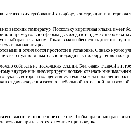
вляет жестких требований к подбору конструкции и материала 
твию высоких температур. Поскольку кирпичная кладка имеет б
ной или прямоугольной формы дымохода в тандеме с шероховат
ет выбирать с запасом. Также важно обеспечить достаточную то
 точки выпадения росы.
готовыми и отличаются простотой в установке. Однако нужно у
ние этого нужно внимательно подходить к подбору теплоизоляц
можно собирать из нескольких секций. Благодаря гладкой внутр
этому внутренний диаметр трубы должен отвечать минимальным
 рукава, который под действием температуры и давления распр
ваться для отведения газов от небольшой котельной или газовой
его высота и поперечное сечение. Чтобы правильно рассчитать
в, которые прилагаются к технике при покупке.