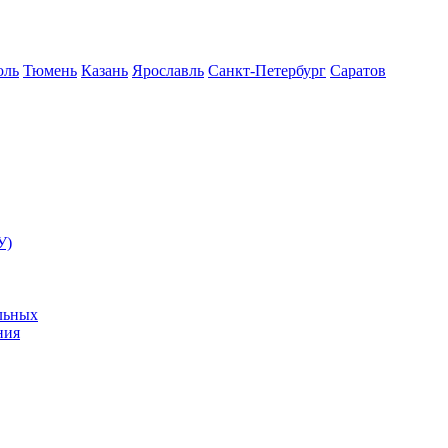
оль
Тюмень
Казань
Ярославль
Санкт-Петербург
Саратов
У)
льных
ния