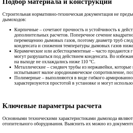
Подбор материала и конструкции
Строительная нормативно-техническая документация не предъя
дымоходов:
Кирпичные – сочетают прочность и устойчивость к дейс
дополнительных расчетов. Поперечное сечение квадрат
перемещению дымовых газов, поэтому диаметр труб следу
конденсата и снижения температуры дымовых газов ниже
Керамические или асбестоцементные – часто продаются 
могут разрушаться под действием конденсата. Во избежа
на выходе не охлаждались ниже 110 °C.
Металлические – сэндвич трубы из нержавейки, которые 
испытывают малое аэродинамическое сопротивление, по
Полимерные – выполняются в виде гибкого армированного
характеризуются простотой в установке и могут использо
Ключевые параметры расчета
Основными техническими характеристиками дымохода являются 
отопительного оборудования. Выяснить их можно из документо