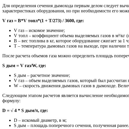
Для определения сечения дымохода первым делом следует вычис
характеристиках оборудования, но при необходимости его мож
V газ = В*V топл*(1 + Т/273) / 3600, где:
V газ – искомое значение;
V топл – коэффициент объема выделяемых газов в м³/кг (о
В – вес топлива в кг, которое оборудование сжигает за 1 ч
Т – температура дымовых газов на выходе, при наличии т
После расчета объемов газа можно определить площадь попер
S дым = V газ/W, где:
S дым – расчетное значение;
V газ – объем выделяемых газов, который был рассчитан
W – скорость движения дымовых газов в дымоходе. Велич
Следующим этапом расчетов является вычисление необходимого
формулу:
D = √ 4 * S дым/π, где:
D – искомый диаметр, в м;
S дым – площадь поперечного сечения, полученная ранее