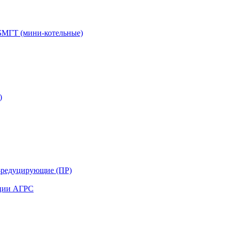
БМГТ (мини-котельные)
)
-редуцирующие (ПР)
нции АГРС