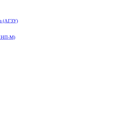
а (АГЗУ)
КПНП-М)