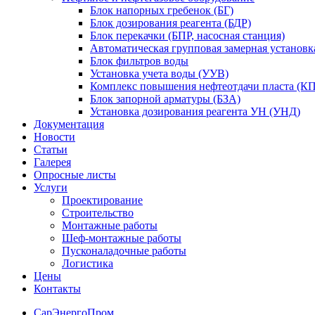
Блок напорных гребенок (БГ)
Блок дозирования реагента (БДР)
Блок перекачки (БПР, насосная станция)
Автоматическая групповая замерная установк
Блок фильтров воды
Установка учета воды (УУВ)
Комплекс повышения нефтеотдачи пласта (
Блок запорной арматуры (БЗА)
Установка дозирования реагента УН (УНД)
Документация
Новости
Статьи
Галерея
Опросные листы
Услуги
Проектирование
Строительство
Монтажные работы
Шеф-монтажные работы
Пусконаладочные работы
Логистика
Цены
Контакты
СарЭнергоПром